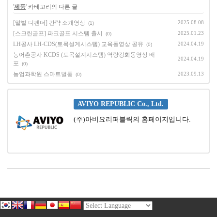
'
제품
' 카테고리의 다른 글
[말벌 디펜더] 간략 소개영상
2025.08.08
(1)
[스크린골프] 파크골프 시스템 출시
2025.01.23
(0)
LH공사 LH-CDS(토목설계시스템) 교육동영상 공유
2024.04.19
(0)
농어촌공사 KCDS (토목설계시스템) 역량강화동영상 배
2024.04.19
포
(0)
농업과학원 스마트벌통
2023.09.13
(0)
AVIYO REPUBLIC Co., Ltd.
(주)아비요리퍼블릭의 홈페이지입니다.