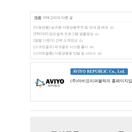
'
제품
' 카테고리의 다른 글
[이동양봉] 농과원 이동양봉추적 및 안내 앱 배포
(0)
[FROAD] 임도설계 프로그램 샘플영상
(1)
[말벌 디펜더] 간략 소개영상
(1)
[스크린골프] 파크골프 시스템 출시
(0)
[스마트벌통] 이동양봉용 단말 및 서비스
(0)
AVIYO REPUBLIC Co., Ltd.
(주)아비요리퍼블릭의 홈페이지입