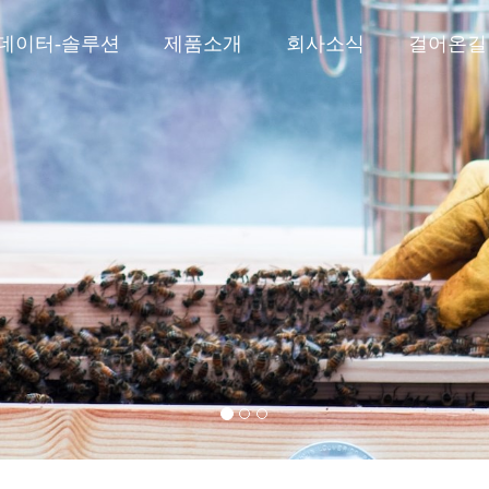
-데이터-솔루션
제품소개
회사소식
걸어온길