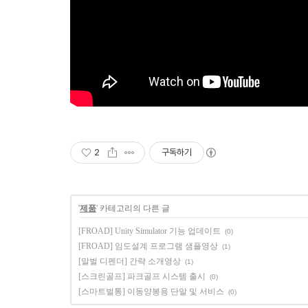
2
구독하기
'
제품
' 카테고리의 다른 글
[FROAD] Unity Simulator 기능 업데이트
(0)
[FROAD] 임도설계 프로그램 샘플영상
(1)
[말벌 디펜더] 간략 소개영상
(1)
[스크린골프] 파크골프 시스템 출시
(0)
[스마트벌통] 이동양봉용 단말 및 서비스
(0)