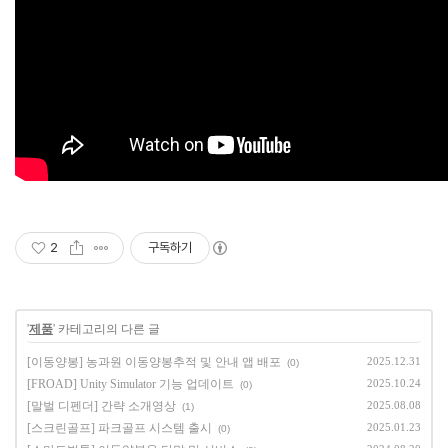
2
구독하기
'
제품
' 카테고리의 다른 글
[이동양봉] 농과원 이동양봉추적 및 안내 앱 배포
2025.12.31
(0)
[FROAD] Unity Simulator 기능 업데이트
2025.10.24
(0)
[말벌 디펜더] 간략 소개영상
2025.08.08
(1)
[스크린골프] 파크골프 시스템 출시
2025.01.23
(0)